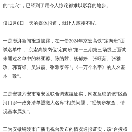
的“走穴”，已经到了用令人惊诧都难以形容的地步。
仅12月8日一天的媒体报道，就让人应接不暇。
一是澎湃新闻报道披露，在一份2024年京宏高铁“定向班”面
试名单中，“京宏高铁岗位‘定向班’第十三期第三场线上面试
未通过名单中的林亚蓉、陈皓茜、杨郁婷、张旺茹、张雅
玫、郭育维、吴淑霞、张雅泰等与《一万个名字》的人名基
本一致”。
二是安徽六安市裕安区联合调查组证实，网友反映的该“区西
河口乡一政务清单照搬人名库”相关问题，“经初步核查，情
况基本属实”。
三为安徽铜陵市广播电视台发布的情况通报证实，该“台授权