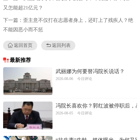
又怎能超21亿元？
下一篇：歪主意不仅打在志愿者身上，还盯上了残疾人？绝
不能因恶小而不惩
返回首页
返回列表
最新推荐
武丽娜为何要替冯院长说话？
2026-08-06
今日评论
冯院长喜欢你？郭红波被停职后，
2026-08-05
今日评论