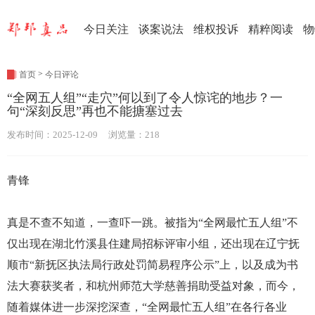
今日关注
谈案说法
维权投诉
精粹阅读
物
>
首页
今日评论
“全网五人组”“走穴”何以到了令人惊诧的地步？一
句“深刻反思”再也不能搪塞过去
发布时间：2025-12-09 浏览量：218
青锋
真是不查不知道，一查吓一跳。被指为“全网最忙五人组”不
仅出现在湖北竹溪县住建局招标评审小组，还出现在辽宁抚
顺市“新抚区执法局行政处罚简易程序公示”上，以及成为书
法大赛获奖者，和杭州师范大学慈善捐助受益对象，而今，
随着媒体进一步深挖深查，“全网最忙五人组”在各行各业