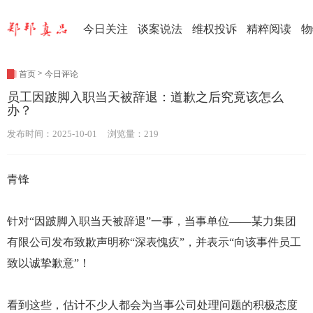
今日关注
谈案说法
维权投诉
精粹阅读
物
>
首页
今日评论
员工因跛脚入职当天被辞退：道歉之后究竟该怎么
办？
发布时间：2025-10-01 浏览量：219
青锋
针对“因跛脚入职当天被辞退”一事，当事单位——某力集团
有限公司发布致歉声明称“深表愧疚”，并表示“向该事件员工
致以诚挚歉意”！
看到这些，估计不少人都会为当事公司处理问题的积极态度