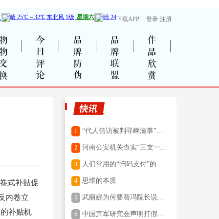
下载APP
·登录·注册
物物交换
今日评论
品牌防伪
品牌联盟
作品欣赏
“代人信访被判寻衅滋事”，
1
检方撤诉：罪与非罪，何不
河南公安机关查实“三支一
2
给出明确界定
扶”招募笔试存在组织作弊犯
人们常用的“扫码支付”的二
3
罪行为
维码，你知道是谁发明的
思维的本质
4
内卷式补贴促
吗？
反内卷立
武丽娜为何要替冯院长说
5
话？
明的补贴机
中国萧军研究会声明打假：
6