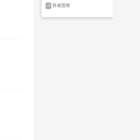
除恶专项斗争有关问题答记
胜者思维
20
者问