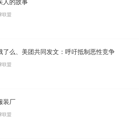
疾人的故事
牌联盟
饿了么、美团共同发文：呼吁抵制恶性竞争
牌联盟
服装厂
牌联盟