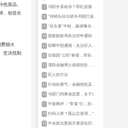
从未设立“中国萧军研究会中
特色菜品、
冯院长喜欢你？郭红波被停
7
央国学院”
职后，丛台法院是否还有更
碑、创造长
“传销头目出狱办书院打孩
8
多真相应公开
子”：浙江新昌通报
“抗生素”牛蛙，媒体曝光，
9
为何又跑在了市场监管之
国家邮政局依法对申通快递
10
前？
有限公司立案调查
消费烟火
邯郸中院通报：丛台区人民
11
法院执行局局长郭红波被停
。坚决抵制
岂能因“公职”标签，所在单
12
职
位就不分青红皂白，公开表
谨防金融博士虚假招生，有
13
示依规依纪作出严肃处理
人冒名承诺“包装材料保录
巨人的方法
14
取”
行动的勇气：金融危机及其
15
余波回忆录
与部门同事谈恋爱，女子15
16
万元奖金被拒发，法院判
中新网评：“李鬼”们，别再
17
决：全额支付
硬蹭“国字头”了
扫码入群？既认定冒用，“国
18
博君”为何不报警，让警方依
中央政法委就开展深化扫黑
19
法处置？