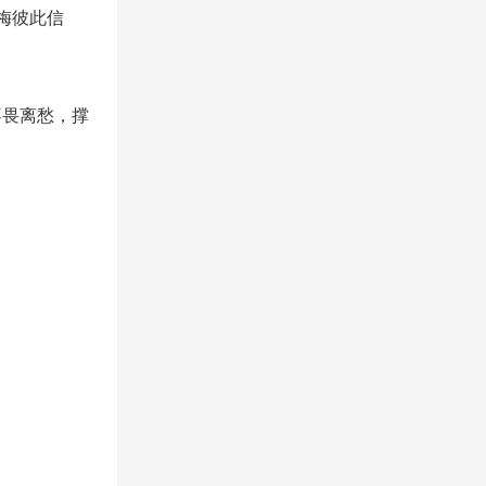
梅彼此信
不畏离愁，撑