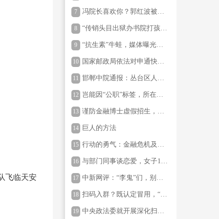
从未设立“中国萧军研究会中
冯院长喜欢你？郭红波被停
7
央国学院”
职后，丛台法院是否还有更
“传销头目出狱办书院打孩
8
多真相应公开
子”：浙江新昌通报
“抗生素”牛蛙，媒体曝光，
9
为何又跑在了市场监管之
国家邮政局依法对申通快递
10
前？
有限公司立案调查
邯郸中院通报：丛台区人民
11
法院执行局局长郭红波被停
岂能因“公职”标签，所在单
12
职
位就不分青红皂白，公开表
谨防金融博士虚假招生，有
13
示依规依纪作出严肃处理
人冒名承诺“包装材料保录
巨人的方法
14
取”
行动的勇气：金融危机及其
15
余波回忆录
与部门同事谈恋爱，女子15
16
万元奖金被拒发，法院判
队飞临天安
中新网评：“李鬼”们，别再
17
决：全额支付
硬蹭“国字头”了
扫码入群？既认定冒用，“国
18
博君”为何不报警，让警方依
中央政法委就开展深化扫黑
19
法处置？