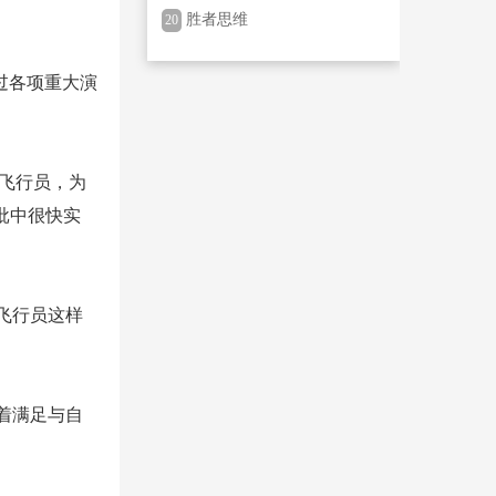
除恶专项斗争有关问题答记
胜者思维
20
者问
过各项重大演
的飞行员，为
批中很快实
飞行员这样
着满足与自