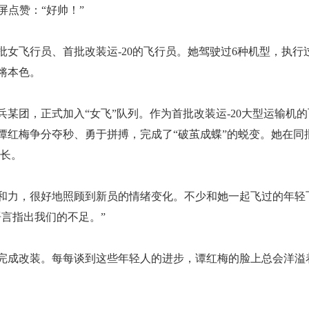
屏点赞：“好帅！”
女飞行员、首批改装运-20的飞行员。她驾驶过6种机型，执行
锵本色。
兵某团，正式加入“女飞”队列。作为首批改装运-20大型运输机
谭红梅争分夺秒、勇于拼搏，完成了“破茧成蝶”的蜕变。她在同
机长。
和力，很好地照顾到新员的情绪变化。不少和她一起飞过的年轻
言指出我们的不足。”
完成改装。每每谈到这些年轻人的进步，谭红梅的脸上总会洋溢