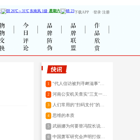
下载APP
·登录·注册
物物交换
今日评论
品牌防伪
品牌联盟
作品欣赏
“代人信访被判寻衅滋事”，
1
检方撤诉：罪与非罪，何不
河南公安机关查实“三支一
2
给出明确界定
扶”招募笔试存在组织作弊犯
人们常用的“扫码支付”的二
3
罪行为
维码，你知道是谁发明的
思维的本质
4
吗？
武丽娜为何要替冯院长说
5
话？
中国萧军研究会声明打假：
6